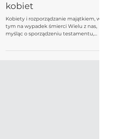
istotne w przypadku
kobiet
Kobiety i rozporządzanie majątkiem, w
tym na wypadek śmierci Wielu z nas,
myśląc o sporządzeniu testamentu,
widzi tę czynność w odległej przyszłości
lub uważa, że jest to dokument istotny
tylko w kręgach osób majętnych. Nic
bardziej mylnego.Planowanie, co stanie
się z nagromadzonym przez Ciebie
kapitałem po Twojej śmierci, nie jest
jedynie zwykłym rozdzieleniem go
pomiędzy Twoich spadkobierców. W
rzeczywistości chodzi o ochronę Twojej
niezależności, upewnienie się, że
zaufani